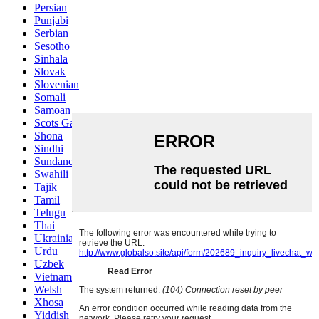
Persian
Punjabi
Serbian
Sesotho
Sinhala
Slovak
Slovenian
Somali
Samoan
Scots Gaelic
Shona
Sindhi
Sundanese
Swahili
Tajik
Tamil
Telugu
Thai
Ukrainian
Urdu
Uzbek
Vietnamese
Welsh
Xhosa
Yiddish