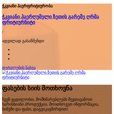
ჭკვიანი ჰაერფრიტიურობა
ჭკვიანი ჰაერღუმელი ზეთის გარეშე ღრმა
ფრიტიურნიტი
/
ადვილად გასაწმენდი
დეტალების ნახვა
ფასების სიის მოთხოვნა
ჩვენ ვცდილობთ, მომხმარებლებს შევთავაზოთ
ხარისხიანი პროდუქცია. მოითხოვეთ ინფორმაცია,
ნიმუში და ფასი, დაგვიკავშირდით!